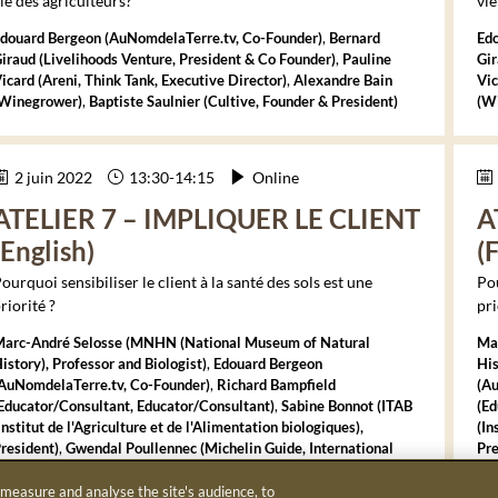
ie des agriculteurs?
vie
Edouard
Bergeon
(
AuNomdelaTerre.tv
,
Co-Founder
)
Bernard
Ed
iraud
(
Livelihoods Venture
,
President & Co Founder
)
Pauline
Gi
icard
(
Areni, Think Tank
,
Executive Director
)
Alexandre
Bain
Vic
Winegrower
)
Baptiste
Saulnier
(
Cultive
,
Founder & President
)
(
Wi
2 juin 2022
13:30
-
14:15
Online
ATELIER 7 – IMPLIQUER LE CLIENT
A
(English)
(
ourquoi sensibiliser le client à la santé des sols est une
Pou
riorité ?
pri
arc-André
Selosse​
(
MNHN (National Museum of Natural
Ma
istory)
,
Professor and Biologist
)
Edouard
Bergeon
His
AuNomdelaTerre.tv
,
Co-Founder
)
Richard
Bampfield
(
Au
Educator/Consultant
,
Educator/Consultant
)
Sabine
Bonnot
(
ITAB
(
Ed
Institut de l'Agriculture et de l'Alimentation biologiques)
,
(In
resident
)
Gwendal
Poullennec
(
Michelin Guide
,
International
Pre
irector
)
Dir
 measure and analyse the site's audience, to