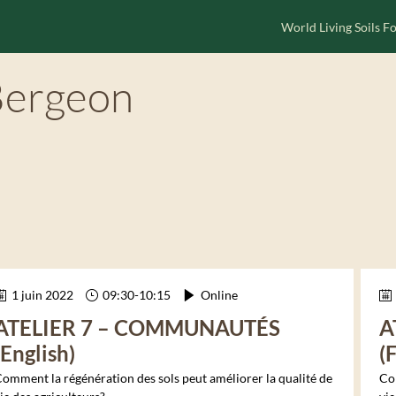
World Living Soils 
Bergeon
1 juin 2022
09:30
-
10:15
Online
ATELIER 7 – COMMUNAUTÉS
A
(English)
(
omment la régénération des sols peut améliorer la qualité de
Com