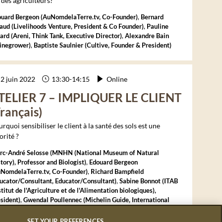
 des agriculteurs?
ouard
Bergeon
(
AuNomdelaTerre.tv
,
Co-Founder
)
Bernard
raud
(
Livelihoods Venture
,
President & Co Founder
)
Pauline
ard
(
Areni, Think Tank
,
Executive Director
)
Alexandre
Bain
negrower
)
Baptiste
Saulnier
(
Cultive
,
Founder & President
)
2 juin 2022
13:30
-
14:15
Online
TELIER 7 – IMPLIQUER LE CLIENT
Français)
rquoi sensibiliser le client à la santé des sols est une
orité ?
rc-André
Selosse​
(
MNHN (National Museum of Natural
tory)
,
Professor and Biologist
)
Edouard
Bergeon
NomdelaTerre.tv
,
Co-Founder
)
Richard
Bampfield
ucator/Consultant
,
Educator/Consultant
)
Sabine
Bonnot
(
ITAB
stitut de l'Agriculture et de l'Alimentation biologiques)
,
sident
)
Gwendal
Poullennec
(
Michelin Guide
,
International
ector
)
SET YOUR PREFERENCES