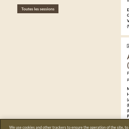
v
Toutes les sessions
G
V
(
P
p
M
H
(
(
(
P
D
We use cookies and other trackers to ensure the operation of the site, to