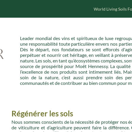
World Living Soils 
Leader mondial des vins et spiritueux de luxe regro
une responsabilité toute particulière envers nos parties
Dès le départ, nos fondateurs se sont efforcés d'agi
perpétuer et nourrir cet héritage, en veillant à préserver
nature. Les sols, en tant qu’écosystèmes complexes, sont
source de prospérité pour Moët Hennessy. La qualité de
l’excellence de nos produits sont intimement liés. Ma
soin de la nature, c’est aussi prendre soin des per
communautés et de contribuer au bien commun pour mi
Régénérer les sols
Nous sommes conscients de la nécessité de protéger nos 
de viticulture et d’agriculture peuvent faire la différenc